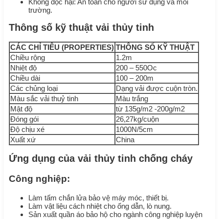
Không độc hại: An toàn cho người sử dụng và môi
trường.
Thông số kỹ thuật vải thủy tinh
CÁC CHỈ TIÊU (PROPERTIES)
THÔNG SỐ KỸ THUẬT
Chiều rộng
1.2m
Nhiệt độ
200 – 550Oc
Chiều dài
100 – 200m
Các chủng loại
Dạng vải được cuộn tròn.
Màu sắc vải thuỷ tinh
Màu trắng
Mật độ
từ 135g/m2 -200g/m2
Đóng gói
26,27kg/cuộn
Độ chịu xé
1000N/5cm
Xuất xứ
China
Ứng dụng của vải thủy tinh chống cháy
Công nghiệp:
Làm tấm chắn lửa bảo vệ máy móc, thiết bị.
Làm vật liệu cách nhiệt cho ống dẫn, lò nung.
Sản xuất quần áo bảo hộ cho ngành công nghiệp luyện