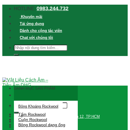
Skip
0983.244.732
HOTLINE:
to
Khuyến mãi
content
Tải ứng dụng
Dành cho cộng tác viên
Chat với chúng tôi
TÌM
KIẾM:
DANH MỤC SẢN PHẨM
Tìm
Bông Khoáng Rockwool
kiếm:
Tấm Rockwool
709 Đường Lê Thị Riêng, Quận 12, TP.HCM
Cuộn Rockwool
Đăng nhập / Đăng ký
Bông Rockwool dạng ống