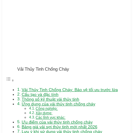
Vải Thủy Tinh Chống Cháy
Vải Thủy Tinh Chống Cháy: Bảo vệ tối ưu trước lửa
Cấu tạo và đặc tính
Thông số kỹ thuật vải thủy tinh
Ứng dụng của vải thủy tinh chống cháy
Công nghiệp:
Xây dựng:
Các lĩnh vực khác:
Ưu điểm của vải thủy tinh chống cháy
Bảng giá vải sợi thủy tinh mới nhất 2026
Lưu ý khi sử dụng vải thủy tinh chống cháy