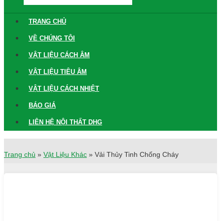
TRANG CHỦ
VỀ CHÚNG TÔI
VẬT LIỆU CÁCH ÂM
VẬT LIỆU TIÊU ÂM
VẬT LIỆU CÁCH NHIỆT
BÁO GIÁ
LIÊN HỆ NỘI THẤT DHG
Trang chủ
»
Vật Liệu Khác
»
Vải Thủy Tinh Chống Cháy