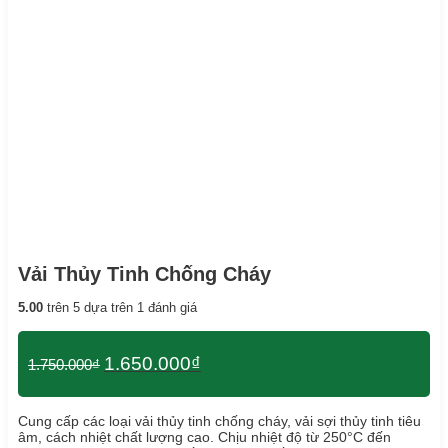
Vải Thủy Tinh Chống Cháy
5.00
trên 5 dựa trên
1
đánh giá
Giá
Giá
1.650.000
₫
1.750.000
₫
gốc
hiện
là:
tại
1.750.000₫.
là:
Cung cấp các loại vải thủy tinh chống cháy, vải sợi thủy tinh tiêu
1.650.000₫.
âm, cách nhiệt chất lượng cao. Chịu nhiệt độ từ 250°C đến