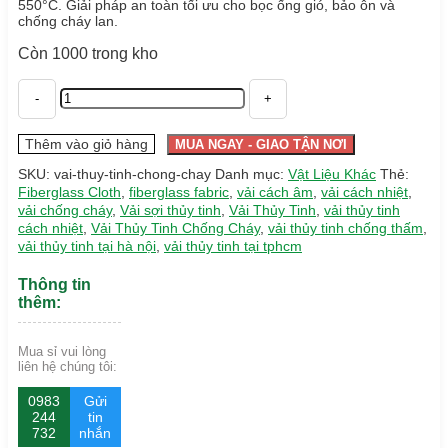
550°C. Giải pháp an toàn tối ưu cho bọc ống gió, bảo ôn và
chống cháy lan.
Còn 1000 trong kho
Vải
Thủy
Tinh
Chống
Thêm vào giỏ hàng
MUA NGAY - GIAO TẬN NƠI
Cháy
SKU:
vai-thuy-tinh-chong-chay
Danh mục:
Vật Liệu Khác
Thẻ:
số
Fiberglass Cloth
,
fiberglass fabric
,
vải cách âm
,
vải cách nhiệt
,
lượng
vải chống cháy
,
Vải sợi thủy tinh
,
Vải Thủy Tinh
,
vải thủy tinh
cách nhiệt
,
Vải Thủy Tinh Chống Cháy
,
vải thủy tinh chống thấm
,
vải thủy tinh tại hà nội
,
vải thủy tinh tại tphcm
Thông tin
thêm:
Mua sỉ vui lòng
liên hệ chúng tôi:
0983
Gửi
244
tin
732
nhắn