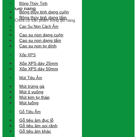
Bông Thủy Tinh
Giỏ hàng
Bông thủy tinh dạng cuộn
Bông thủy tinh dạng tấm
Chưa có sản phẩm trong giỏ hàng.
Cao Su Non Cách Âm
Cao su non dạng cuộn
Cao su non dạng tấm
Cao su non tự dính
Xốp XPS
Xốp XPS dày 25mm
Xốp XPS dày 50mm
Mút Tiêu Âm
Mút trứng gà
Mút ô vuông
Mút kim tự tháp
Mút luống
Gỗ Tiêu Âm
Gỗ tiêu âm đục lỗ
Gỗ tiêu âm soi rãnh
Gỗ tiêu âm khác