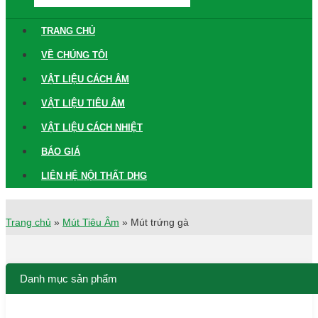
TRANG CHỦ
VỀ CHÚNG TÔI
VẬT LIỆU CÁCH ÂM
VẬT LIỆU TIÊU ÂM
VẬT LIỆU CÁCH NHIỆT
BÁO GIÁ
LIÊN HỆ NỘI THẤT DHG
Trang chủ
»
Mút Tiêu Âm
»
Mút trứng gà
Danh mục sản phẩm