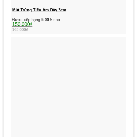
Mút Trứng Tiêu Âm Dày 3cm
Được xếp hạng
5.00
5 sao
Giá
Giá
150.000
₫
gốc
hiện
165.000
₫
là:
tại
165.000₫.
là:
150.000₫.