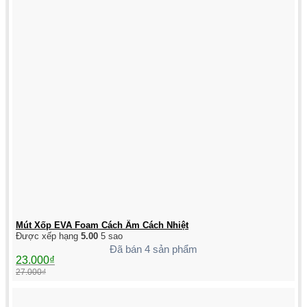
Mút Xốp EVA Foam Cách Âm Cách Nhiệt
Được xếp hạng
5.00
5 sao
Đã bán 4 sản phẩm
Giá
Giá
23.000
₫
gốc
hiện
27.000
₫
là:
tại
27.000₫.
là:
23.000₫.