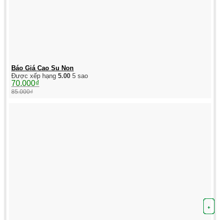
Báo Giá Cao Su Non
Được xếp hạng
5.00
5 sao
Giá
Giá
70.000
₫
gốc
hiện
85.000
₫
là:
tại
85.000₫.
là:
70.000₫.
+
+
+
+
+
+
+
+