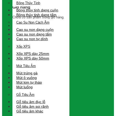
Bông Thủy Tinh
Giỏ hàng
Bông thủy tinh dạng cuộn
Bông thủy tinh dạng tấm
Chưa có sản phẩm trong giỏ hàng.
Cao Su Non Cách Âm
Cao su non dạng cuộn
Cao su non dạng tấm
Cao su non tự dính
Xốp XPS
Xốp XPS dày 25mm
Xốp XPS dày 50mm
Mút Tiêu Âm
Mút trứng gà
Mút ô vuông
Mút kim tự tháp
Mút luống
Gỗ Tiêu Âm
Gỗ tiêu âm đục lỗ
Gỗ tiêu âm soi rãnh
Gỗ tiêu âm khác