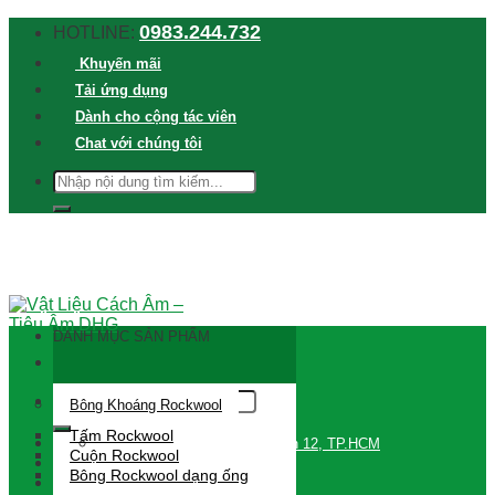
Skip
0983.244.732
HOTLINE:
to
Khuyến mãi
content
Tải ứng dụng
Dành cho cộng tác viên
Chat với chúng tôi
TÌM
KIẾM:
DANH MỤC SẢN PHẨM
Tìm
Bông Khoáng Rockwool
kiếm:
Tấm Rockwool
709 Đường Lê Thị Riêng, Quận 12, TP.HCM
Cuộn Rockwool
Đăng nhập / Đăng ký
Bông Rockwool dạng ống