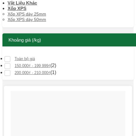
Vật Liệu Khác
Xốp XPS
Xốp XPS dày 25mm
Xốp XPS dày 50mm
Khoảng giá (/kg)
Toàn bộ giá
(2)
150.000
₫
-
199.999
₫
(1)
200.000
₫
-
210.000
₫