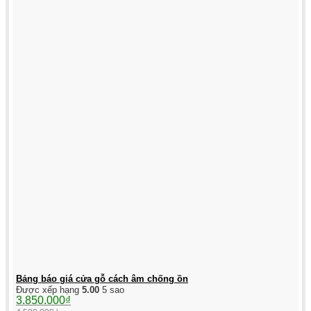
Bảng báo giá cửa gỗ cách âm chống ồn
Được xếp hạng
5.00
5 sao
Giá
Giá
3.850.000
₫
gốc
hiện