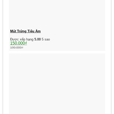
Mút Trứng Tiêu Âm
Được xếp hạng
5.00
5 sao
Giá
Giá
150.000
₫
gốc
hiện
190.000
₫
là:
tại
190.000₫.
là:
150.000₫.