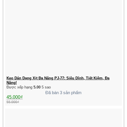
Keo Dán Dạng Xịt Đa Năng PJ-77: Siêu Dính, Tiết Kiệm, Đa
Năng!
Được xếp hạng
5.00
5 sao
Đã bán 3 sản phẩm
Giá
Giá
45.000
₫
gốc
hiện
55.000
₫
là:
tại
55.000₫.
là:
45.000₫.