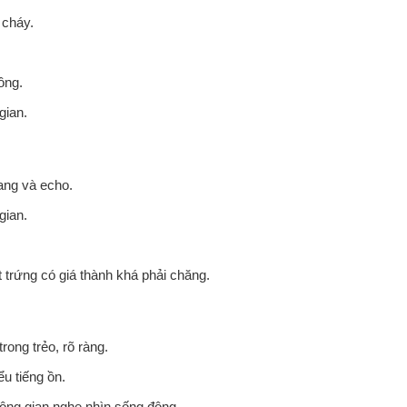
 cháy.
ông.
gian.
vang và echo.
gian.
t trứng có giá thành khá phải chăng.
rong trẻo, rõ ràng.
u tiếng ồn.
hông gian nghe nhìn sống động.