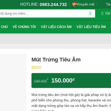
0983.244.732
HOTLINE:
Khuyến mãi
Tải
709
 CHỦ
VỀ CHÚNG TÔI
VẬT LIỆU CÁCH ÂM
VẬT LIỆU TIÊU ÂM
Mút Trứng Tiêu Âm
5.00
1
trên 5
dựa trên
Giá
Giá
đánh giá
150.000
₫
₫
190.000
gốc
hiện
là:
tại
Mút trứng tiêu âm (mút hột gà) là giải pháp xử lý 
190.000₫.
là:
phổ biến cho phòng thu, phòng hát, karaoke và m
150.000₫.
mặt dạng trứng giúp tán xạ và hấp thụ âm thanh, l