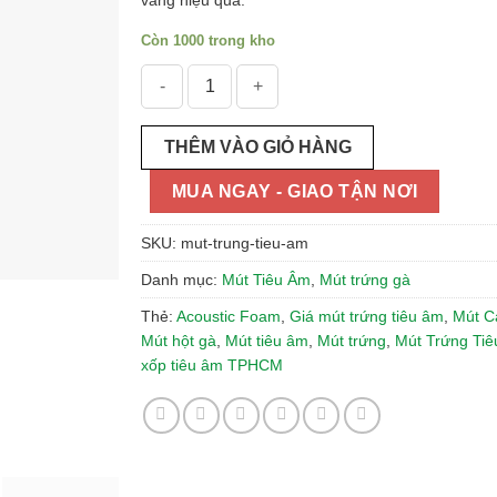
vang hiệu quả.
Còn 1000 trong kho
Mút Trứng Tiêu Âm số lượng
THÊM VÀO GIỎ HÀNG
MUA NGAY - GIAO TẬN NƠI
SKU:
mut-trung-tieu-am
Danh mục:
Mút Tiêu Âm
,
Mút trứng gà
Thẻ:
Acoustic Foam
,
Giá mút trứng tiêu âm
,
Mút C
Mút hột gà
,
Mút tiêu âm
,
Mút trứng
,
Mút Trứng Ti
xốp tiêu âm TPHCM