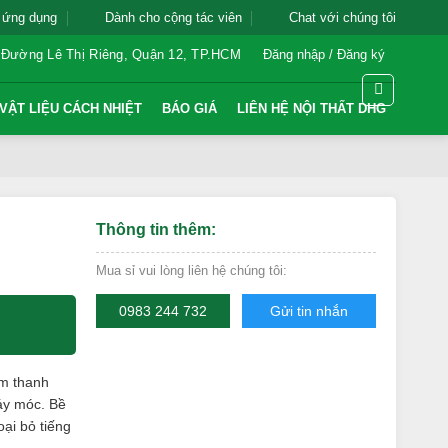
 ứng dụng
Dành cho cộng tác viên
Chat với chúng tôi
 Đường Lê Thị Riêng, Quận 12, TP.HCM
Đăng nhập / Đăng ký
VẬT LIỆU CÁCH NHIỆT
BÁO GIÁ
LIÊN HỆ NỘI THẤT DHG
Thông tin thêm:
Mua sỉ vui lòng liên hệ chúng tôi:
0983 244 732
Gửi tin nhắn
âm thanh
áy móc. Bề
oại bỏ tiếng