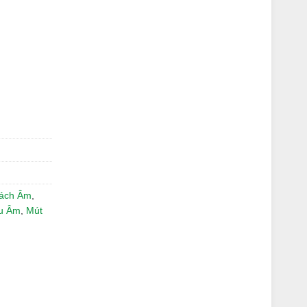
ách Âm
,
êu Âm
,
Mút