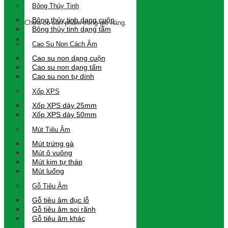
Giỏ hàng
Bông Thủy Tinh
Bông thủy tinh dạng cuộn
Chưa có sản phẩm trong giỏ hàng.
Bông thủy tinh dạng tấm
Cao Su Non Cách Âm
Cao su non dạng cuộn
Cao su non dạng tấm
Cao su non tự dính
Xốp XPS
Xốp XPS dày 25mm
Xốp XPS dày 50mm
Mút Tiêu Âm
Mút trứng gà
Mút ô vuông
Mút kim tự tháp
Mút luống
Gỗ Tiêu Âm
Gỗ tiêu âm đục lỗ
Gỗ tiêu âm soi rãnh
Gỗ tiêu âm khác