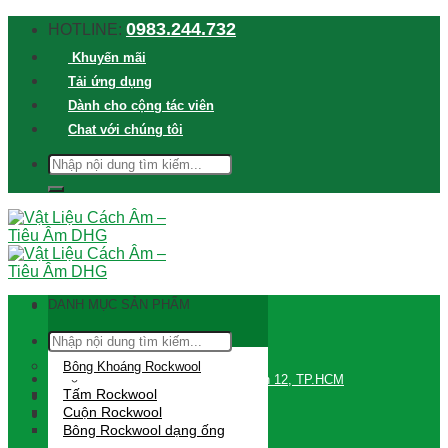
Skip
0983.244.732
HOTLINE:
to
Khuyến mãi
content
Tải ứng dụng
Dành cho cộng tác viên
Chat với chúng tôi
TÌM
KIẾM:
DANH MỤC SẢN PHẨM
Tìm
kiếm:
Bông Khoáng Rockwool
709 Đường Lê Thị Riêng, Quận 12, TP.HCM
Tấm Rockwool
Đăng nhập / Đăng ký
Cuộn Rockwool
Bông Rockwool dạng ống