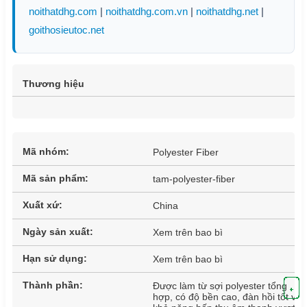
noithatdhg.com
|
noithatdhg.com.vn
|
noithatdhg.net
|
goithosieutoc.net
Thương hiệu
Mã nhóm:
Polyester Fiber
Mã sản phẩm:
tam-polyester-fiber
Xuất xứ:
China
Ngày sản xuất:
Xem trên bao bì
Hạn sử dụng:
Xem trên bao bì
Thành phần:
Được làm từ sợi polyester tổng
+
+
+
+
+
+
+
+
+
+
+
+
+
hợp, có độ bền cao, đàn hồi tốt và