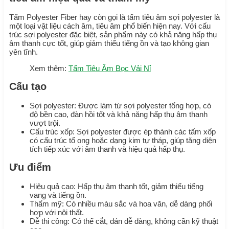
Tấm Polyester Fiber hay còn gọi là tấm tiêu âm sợi polyester là
một loại vật liệu cách âm, tiêu âm phổ biến hiện nay. Với cấu
trúc sợi polyester đặc biệt, sản phẩm này có khả năng hấp thụ
âm thanh cực tốt, giúp giảm thiểu tiếng ồn và tạo không gian
yên tĩnh.
Xem thêm:
Tấm Tiêu Âm Bọc Vải Nỉ
Cấu tạo
Sợi polyester: Được làm từ sợi polyester tổng hợp, có
độ bền cao, đàn hồi tốt và khả năng hấp thụ âm thanh
vượt trội.
Cấu trúc xốp: Sợi polyester được ép thành các tấm xốp
có cấu trúc tổ ong hoặc dạng kim tự tháp, giúp tăng diện
tích tiếp xúc với âm thanh và hiệu quả hấp thụ.
Ưu điểm
Hiệu quả cao: Hấp thụ âm thanh tốt, giảm thiểu tiếng
vang và tiếng ồn.
Thẩm mỹ: Có nhiều màu sắc và hoa văn, dễ dàng phối
hợp với nội thất.
Dễ thi công: Có thể cắt, dán dễ dàng, không cần kỹ thuật