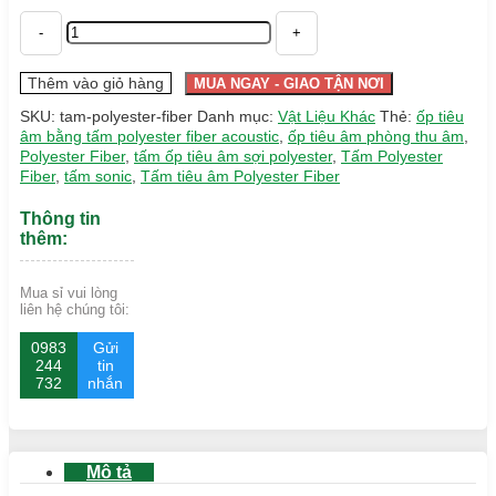
Tấm
Polyester
Fiber
số
Thêm vào giỏ hàng
MUA NGAY - GIAO TẬN NƠI
lượng
SKU:
tam-polyester-fiber
Danh mục:
Vật Liệu Khác
Thẻ:
ốp tiêu
âm bằng tấm polyester fiber acoustic
,
ốp tiêu âm phòng thu âm
,
Polyester Fiber
,
tấm ốp tiêu âm sợi polyester
,
Tấm Polyester
Fiber
,
tấm sonic
,
Tấm tiêu âm Polyester Fiber
Thông tin
thêm:
Mua sỉ vui lòng
liên hệ chúng tôi:
0983
Gửi
244
tin
732
nhắn
Mô tả