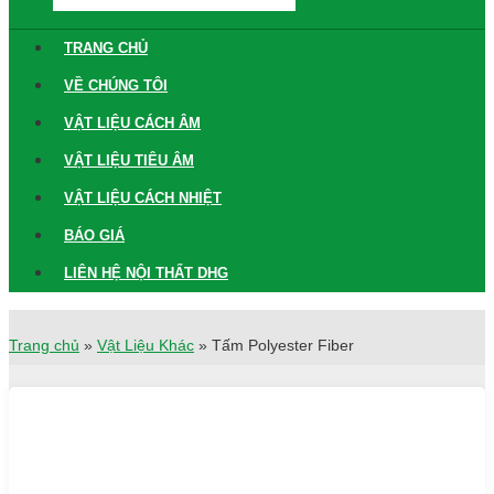
TRANG CHỦ
VỀ CHÚNG TÔI
VẬT LIỆU CÁCH ÂM
VẬT LIỆU TIÊU ÂM
VẬT LIỆU CÁCH NHIỆT
BÁO GIÁ
LIÊN HỆ NỘI THẤT DHG
Trang chủ
»
Vật Liệu Khác
»
Tấm Polyester Fiber