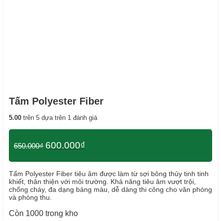
Tấm Polyester Fiber
5.00
trên 5 dựa trên
1
đánh giá
Giá
Giá
600.000
₫
650.000
₫
gốc
hiện
là:
tại
650.000₫.
là:
Tấm Polyester Fiber tiêu âm được làm từ sợi bông thủy tinh tinh
600.000₫.
khiết, thân thiện với môi trường. Khả năng tiêu âm vượt trội,
chống cháy, đa dạng bảng màu, dễ dàng thi công cho văn phòng
và phòng thu.
Còn 1000 trong kho