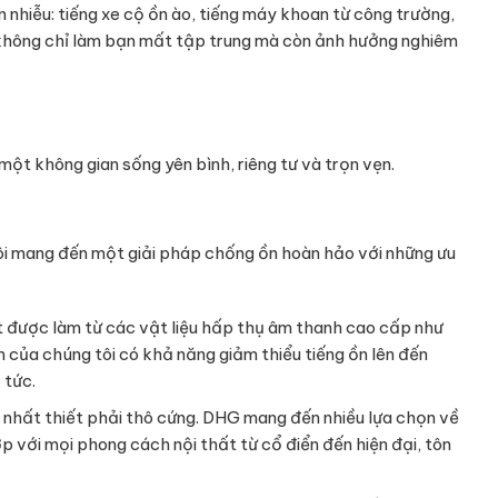
nhiễu: tiếng xe cộ ồn ào, tiếng máy khoan từ công trường,
không chỉ làm bạn mất tập trung mà còn ảnh hưởng nghiêm
ột không gian sống yên bình, riêng tư và trọn vẹn.
ôi mang đến một giải pháp chống ồn hoàn hảo với những ưu
t được làm từ các vật liệu hấp thụ âm thanh cao cấp như
ủa chúng tôi có khả năng giảm thiểu tiếng ồn lên đến
 tức.
 nhất thiết phải thô cứng. DHG mang đến nhiều lựa chọn về
p với mọi phong cách nội thất từ cổ điển đến hiện đại, tôn