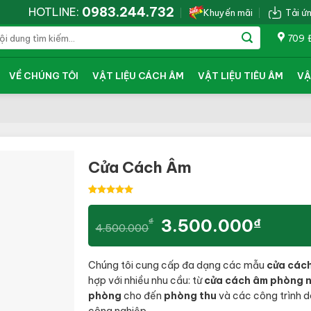
0983.244.732
HOTLINE:
Khuyến mãi
Tải ứ
709 
VỀ CHÚNG TÔI
VẬT LIỆU CÁCH ÂM
VẬT LIỆU TIÊU ÂM
VẬ
Cửa Cách Âm
5.00
2
trên
5 dựa trên
Giá
Giá
3.500.000
₫
₫
đánh giá
4.500.000
gốc
hiện
là:
tại
Chúng tôi cung cấp đa dạng các mẫu
cửa các
4.500.000₫.
là:
hợp với nhiều nhu cầu: từ
cửa cách âm phòng 
3.500
phòng
cho đến
phòng thu
và các công trình d