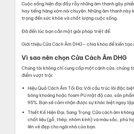
Cuộc sống hiện đại đầy rẫy những âm thanh gây phiền 
hay tiếng hàng xóm nói chuyện. Những âm thanh này 
trọng đến sức khỏe và chất lượng cuộc sống.
Đã đến lúc bạn cần một giải pháp triệt để.
Giới thiệu Cửa Cách Âm DHG– chìa khóa để kiến tạo m
Vì sao nên chọn Cửa Cách Âm DHG
Chúng tôi không chỉ cung cấp một cánh cửa, chúng t
điểm vượt trội:
Hiệu Quả Cách Âm Tối Đa: Với cấu trúc lõi đặc biệ
bông khoáng hoặc foam PU mật độ cao, sản phẩm c
95%. Bạn sẽ cảm nhận được sự khác biệt ngay lập
Thiết Kế Hiện Đại, Sang Trọng: Cửa cách âm không
chất liệu (gỗ, thép, nhôm kính) và màu sắc, phù hợ
lên vẻ đẹp cho ngôi nhà của bạn.