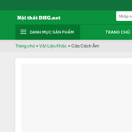
Skip
to
Tìm
content
kiếm:
DANH MỤC SẢN PHẨM
TRANG CHỦ
Trang chủ
»
Vật Liệu Khác
»
Cửa Cách Âm