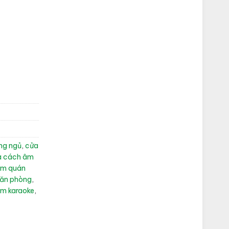
ng ngủ
,
cửa
a cách âm
âm quán
văn phòng
,
âm karaoke
,