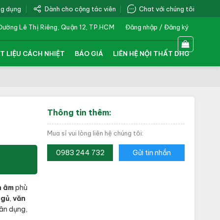
ng dụng
Dành cho cộng tác viên
Chat với chúng tôi
Đường Lê Thị Riêng, Quận 12, TP.HCM
Đăng nhập / Đăng ký
T LIỆU CÁCH NHIỆT
BÁO GIÁ
LIÊN HỆ NỘI THẤT DHG
Thông tin thêm:
Mua sỉ vui lòng liên hệ chúng tôi:
0983 244 732
Gửi tin nhắn
h âm
phù
ngủ
,
văn
.000₫.
ân dụng,