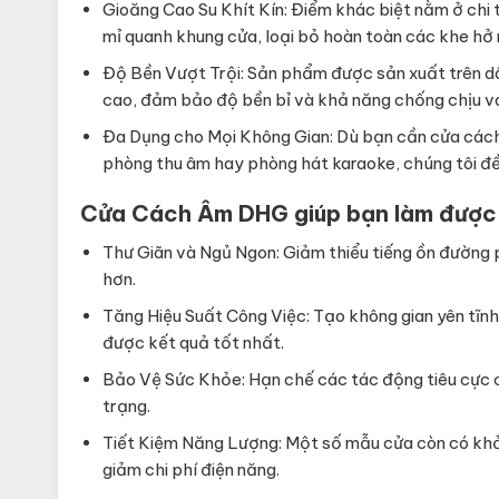
Gioăng Cao Su Khít Kín: Điểm khác biệt nằm ở chi 
mỉ quanh khung cửa, loại bỏ hoàn toàn các khe hở 
Độ Bền Vượt Trội: Sản phẩm được sản xuất trên dây
cao, đảm bảo độ bền bỉ và khả năng chống chịu va
Đa Dụng cho Mọi Không Gian: Dù bạn cần cửa cách
phòng thu âm hay phòng hát karaoke, chúng tôi đề
Cửa Cách Âm DHG giúp bạn làm được
Thư Giãn và Ngủ Ngon: Giảm thiểu tiếng ồn đường 
hơn.
Tăng Hiệu Suất Công Việc: Tạo không gian yên tĩnh
được kết quả tốt nhất.
Bảo Vệ Sức Khỏe: Hạn chế các tác động tiêu cực củ
trạng.
Tiết Kiệm Năng Lượng: Một số mẫu cửa còn có khả 
giảm chi phí điện năng.