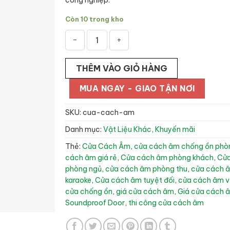
công nghiệp.
Còn 10 trong kho
Cửa Cách Âm số lượng
THÊM VÀO GIỎ HÀNG
MUA NGAY - GIAO TẬN NƠI
SKU:
cua-cach-am
Danh mục:
Vật Liệu Khác
,
Khuyến mãi
Thẻ:
Cửa Cách Âm
,
cửa cách âm chống ồn phò
cách âm giá rẻ
,
Cửa cách âm phòng khách
,
Cử
phòng ngủ
,
cửa cách âm phòng thu
,
cửa cách 
karaoke
,
Cửa cách âm tuyệt đối
,
cửa cách âm 
cửa chống ồn
,
giá cửa cách âm
,
Giá cửa cách 
Soundproof Door
,
thi công cửa cách âm