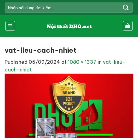
Skip
TÌM
to
KIẾM:
content
vat-lieu-cach-nhiet
Published
05/09/2024
at
1080 × 1337
in
vat-lieu-
cach-nhiet