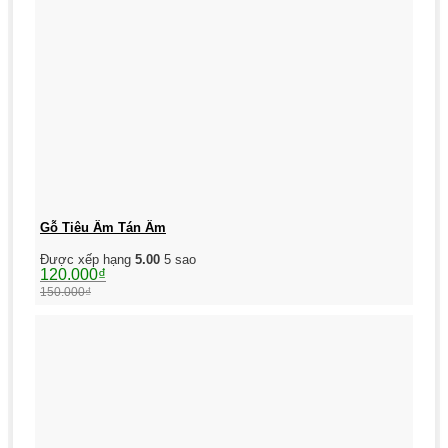
Gỗ Tiêu Âm Tán Âm
Được xếp hạng
5.00
5 sao
Giá
Giá
120.000
₫
gốc
hiện
150.000
₫
là:
tại
150.000₫.
là:
120.000₫.