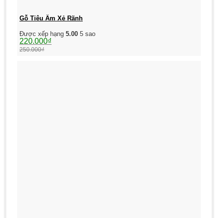
Gỗ Tiêu Âm Xẻ Rãnh
Được xếp hạng
5.00
5 sao
Giá
Giá
220.000
₫
gốc
hiện
250.000
₫
là:
tại
250.000₫.
là:
220.000₫.