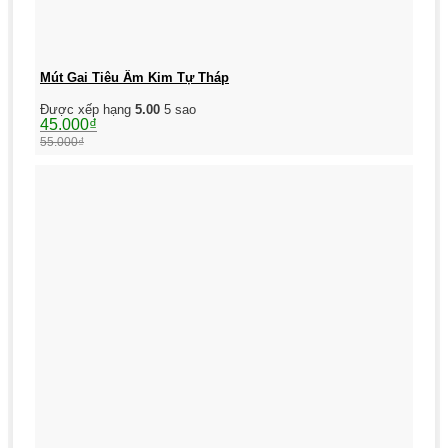
Mút Gai Tiêu Âm Kim Tự Tháp
Được xếp hạng
5.00
5 sao
Giá
Giá
45.000
₫
gốc
hiện
55.000
₫
là:
tại
55.000₫.
là:
45.000₫.