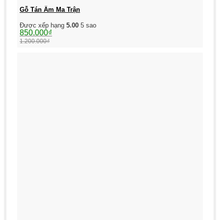
Gỗ Tán Âm Ma Trận
Được xếp hạng
5.00
5 sao
Giá
Giá
850.000
₫
gốc
hiện
1.200.000
₫
là:
tại
1.200.000₫.
là:
850.000₫.