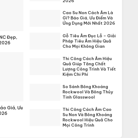
2026
Cao Su Non Cách Âm Là
Gì? Báo Giá, Ưu Điểm Và
Ứng Dụng Mới Nhất 2026
Gỗ Tiêu Âm Đục Lỗ – Giải
CNC Đẹp,
Pháp Tiêu Âm Hiệu Quả
 2026
Cho Mọi Không Gian
Thi Công Cách Âm Hiệu
Quả Giúp Tăng Chất
Lượng Công Trình Và Tiết
Kiệm Chi Phí
So Sánh Bông Khoáng
Rockwool Và Bông Thủy
Tinh Glasswool
áo Giá, Ưu
Thi Công Cách Âm Cao
026
Su Non Và Bông Khoáng
Rockwool Hiệu Quả Cho
Mọi Công Trình