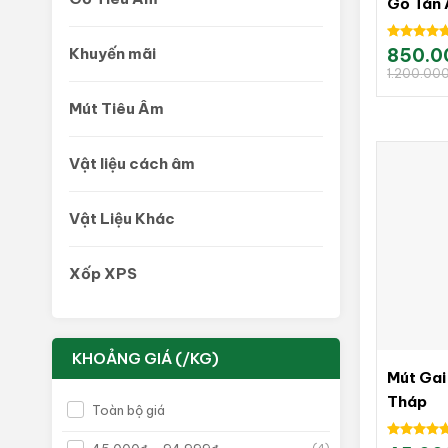
Gỗ Tán
Được xếp
Khuyến mãi
850.0
Giá
Giá
hạng
5.00
gốc
hiện
1.200.00
là:
tại
5 sao
1.200.000
là:
850.000₫
Mút Tiêu Âm
Vật liệu cách âm
Vật Liệu Khác
Xốp XPS
KHOẢNG GIÁ (/KG)
Mút Gai
Tháp
Toàn bộ giá