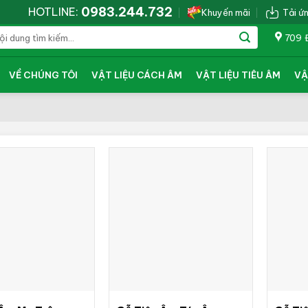
0983.244.732
HOTLINE:
Khuyến mãi
Tải ứ
709 
VỀ CHÚNG TÔI
VẬT LIỆU CÁCH ÂM
VẬT LIỆU TIÊU ÂM
VẬ