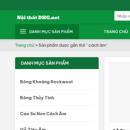
Skip
to
Tìm
content
kiếm:
DANH MỤC SẢN PHẨM
TRANG CHỦ
Trang chủ
»
Sản phẩm được gắn thẻ “ cách âm”
DANH MỤC SẢN PHẨM
Bông Khoáng Rockwool
Bông Thủy Tinh
Cao Su Non Cách Âm
Gỗ Tiêu Âm