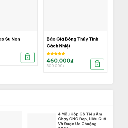
ao Su Non
Báo Giá Bông Thủy Tinh
Cách Nhiệt
+
Được xếp
460.000
₫
Giá
Giá
hạng
5.00
gốc
hiện
+
500.000
₫
là:
tại
5 sao
500.000₫.
là:
460.000₫.
4 Mẫu Hộp Gỗ Tiêu Âm
Chạy CNC Đẹp, Hiệu Quả
Và Được Ưa Chuộng