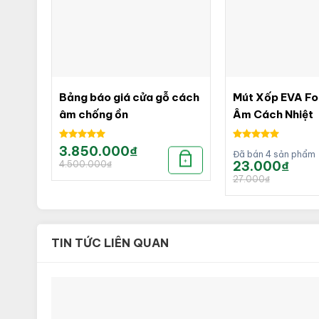
Bảng báo giá cửa gỗ cách
Mút Xốp EVA F
âm chống ồn
Âm Cách Nhiệt
Được xếp
Được xếp
3.850.000
₫
Giá
Giá
Đã bán 4 sản phẩm
hạng
5.00
hạng
5.00
gốc
hiện
23.000
₫
+
Giá
Giá
4.500.000
₫
là:
tại
5 sao
5 sao
gốc
hiện
4.500.000₫.
là:
27.000
₫
là:
tại
3.850.000₫.
27.000₫.
là:
23.000₫.
TIN TỨC LIÊN QUAN