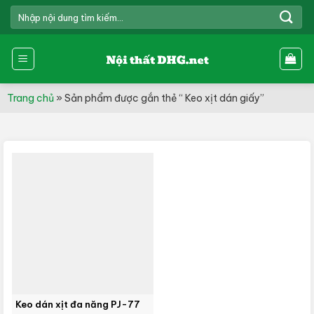
Skip
TÌM
to
KIẾM:
content
Trang chủ
»
Sản phẩm được gắn thẻ “ Keo xịt dán giấy”
Keo dán xịt đa năng PJ-77