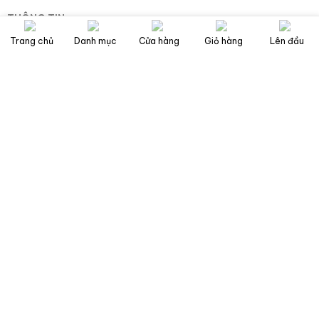
THÔNG TIN
Về chúng tôi
Trang chủ
Danh mục
Cửa hàng
Giỏ hàng
Lên đầu
Điều khoản và điều kiện sử dụng
Chính sách bảo mật thông tin
Xuất Khẩu/Export/出口/輸出
Tuyển dụng
CHÍNH SÁCH CHUNG
Chính sách bảo mật
Chính sách vận chuyển
Chính sách kiểm hàng
Chính sách đổi trả
Chính sách thanh toán
KẾT NỐI VỚI CHÚNG TÔI