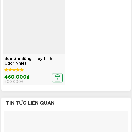
Báo Giá Bông Thủy Tinh
Cách Nhiệt
Được xếp
Giá
Giá
460.000
₫
hạng
5.00
gốc
hiện
+
500.000
₫
là:
tại
5 sao
500.000₫.
là:
460.000₫.
TIN TỨC LIÊN QUAN