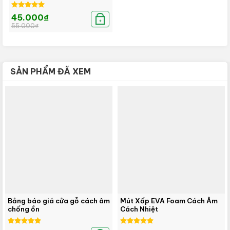
Được xếp
Giá
Giá
45.000
₫
hạng
5.00
gốc
hiện
+
55.000
₫
là:
tại
5 sao
55.000₫.
là:
45.000₫.
SẢN PHẨM ĐÃ XEM
Bảng báo giá cửa gỗ cách âm
Mút Xốp EVA Foam Cách Âm
chống ồn
Cách Nhiệt