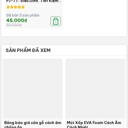
PJ-77: Siêu Dính, Tiết Kiệm,
Đa Năng!
Được xếp
Đã bán 3 sản phẩm
hạng
5.00
Giá
Giá
45.000
₫
5 sao
gốc
hiện
+
55.000
₫
là:
tại
55.000₫.
là:
45.000₫.
SẢN PHẨM ĐÃ XEM
Bảng báo giá cửa gỗ cách âm
Mút Xốp EVA Foam Cách Âm
chống ồn
Cách Nhiệt