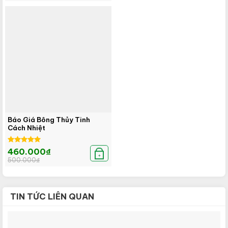
55.000₫.
là:
45.000₫.
Báo Giá Bông Thủy Tinh
Cách Nhiệt
Được xếp
Giá
Giá
460.000
₫
hạng
5.00
gốc
hiện
+
500.000
₫
là:
tại
5 sao
500.000₫.
là:
460.000₫.
TIN TỨC LIÊN QUAN