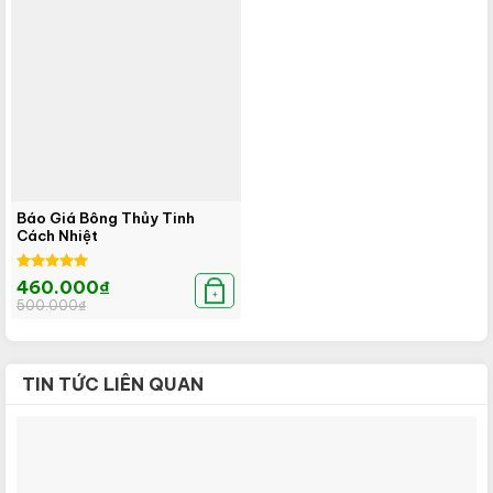
Báo Giá Bông Thủy Tinh
Cách Nhiệt
Được xếp
Giá
Giá
460.000
₫
hạng
5.00
gốc
hiện
+
500.000
₫
là:
tại
5 sao
500.000₫.
là:
460.000₫.
TIN TỨC LIÊN QUAN