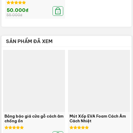
Được xếp
Giá
Giá
50.000
₫
hạng
5.00
gốc
hiện
+
55.000
₫
là:
tại
5 sao
55.000₫.
là:
50.000₫.
SẢN PHẨM ĐÃ XEM
Bảng báo giá cửa gỗ cách âm
Mút Xốp EVA Foam Cách Âm
chống ồn
Cách Nhiệt