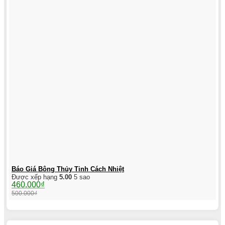
Báo Giá Bông Thủy Tinh Cách Nhiệt
Được xếp hạng
5.00
5 sao
Giá
Giá
460.000
₫
gốc
hiện
500.000
₫
là:
tại
500.000₫.
là:
460.000₫.