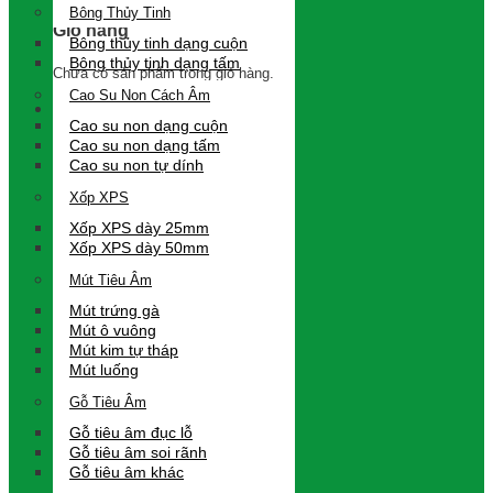
Bông Thủy Tinh
Giỏ hàng
Bông thủy tinh dạng cuộn
Bông thủy tinh dạng tấm
Chưa có sản phẩm trong giỏ hàng.
Cao Su Non Cách Âm
Cao su non dạng cuộn
Cao su non dạng tấm
Cao su non tự dính
Xốp XPS
Xốp XPS dày 25mm
Xốp XPS dày 50mm
Mút Tiêu Âm
Mút trứng gà
Mút ô vuông
Mút kim tự tháp
Mút luống
Gỗ Tiêu Âm
Gỗ tiêu âm đục lỗ
Gỗ tiêu âm soi rãnh
Gỗ tiêu âm khác