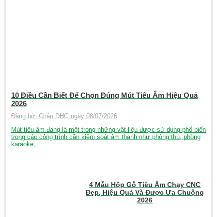
10 Điều Cần Biết Để Chọn Đúng Mút Tiêu Âm Hiệu Quả
2026
Đăng bởi Châu DHG ngày 08/07/2026
Mút tiêu âm đang là một trong những vật liệu được sử dụng phổ biến
trong các công trình cần kiểm soát âm thanh như phòng thu, phòng
karaoke,...
4 Mẫu Hộp Gỗ Tiêu Âm Chạy CNC
Đẹp, Hiệu Quả Và Được Ưa Chuộng
2026