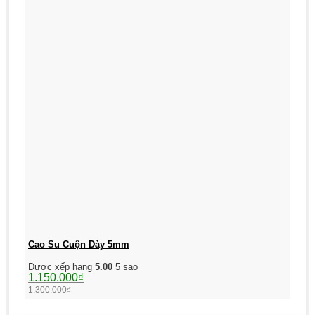
Cao Su Cuộn Dày 5mm
Được xếp hạng
5.00
5 sao
Giá
Giá
1.150.000
₫
gốc
hiện
1.300.000
₫
là:
tại
1.300.000₫.
là: