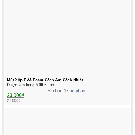
Mút Xốp EVA Foam Cách Âm Cách Nhiệt
Được xếp hạng
5.00
5 sao
Đã bán 4 sản phẩm
Giá
Giá
23.000
₫
gốc
hiện
27.000
₫
là:
tại
27.000₫.
là:
23.000₫.