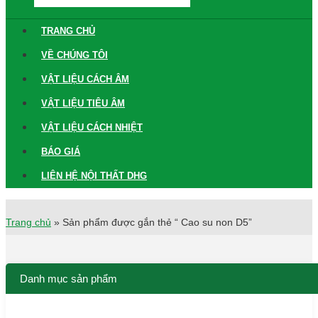
TRANG CHỦ
VỀ CHÚNG TÔI
VẬT LIỆU CÁCH ÂM
VẬT LIỆU TIÊU ÂM
VẬT LIỆU CÁCH NHIỆT
BÁO GIÁ
LIÊN HỆ NỘI THẤT DHG
Trang chủ
»
Sản phẩm được gắn thẻ “ Cao su non D5”
Danh mục sản phẩm