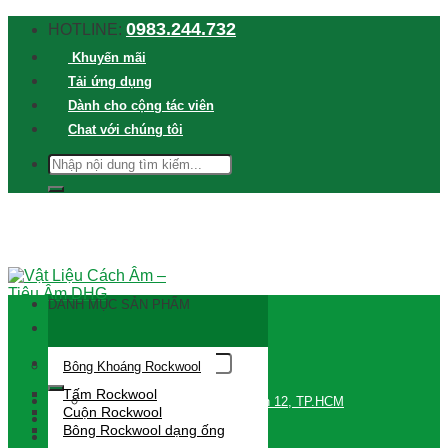
Skip
0983.244.732
HOTLINE:
to
Khuyến mãi
content
Tải ứng dụng
Dành cho cộng tác viên
Chat với chúng tôi
TÌM
KIẾM:
DANH MỤC SẢN PHẨM
Tìm
Bông Khoáng Rockwool
kiếm:
Tấm Rockwool
709 Đường Lê Thị Riêng, Quận 12, TP.HCM
Cuộn Rockwool
Đăng nhập / Đăng ký
Bông Rockwool dạng ống