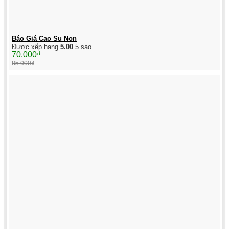
Báo Giá Cao Su Non
Được xếp hạng
5.00
5 sao
Giá
Giá
70.000
₫
gốc
hiện
85.000
₫
là:
tại
85.000₫.
là:
70.000₫.