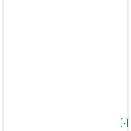
+
+
+
+
+
+