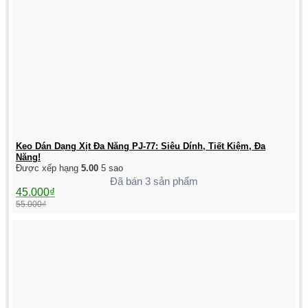
Keo Dán Dạng Xịt Đa Năng PJ-77: Siêu Dính, Tiết Kiệm, Đa
Năng!
Được xếp hạng
5.00
5 sao
Đã bán 3 sản phẩm
Giá
Giá
45.000
₫
gốc
hiện
55.000
₫
là:
tại
55.000₫.
là:
45.000₫.