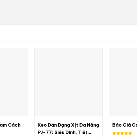
oam Cách
Keo Dán Dạng Xịt Đa Năng
Báo Giá C
PJ-77: Siêu Dính, Tiết