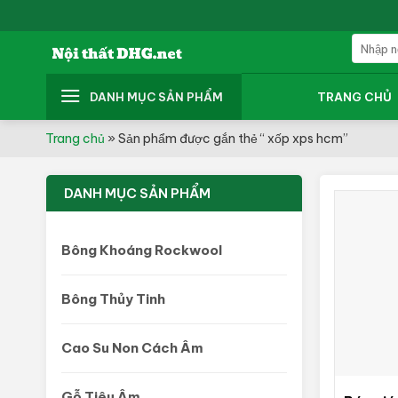
Skip
to
Tìm
content
kiếm:
DANH MỤC SẢN PHẨM
TRANG CHỦ
Trang chủ
»
Sản phẩm được gắn thẻ “ xốp xps hcm”
DANH MỤC SẢN PHẨM
Bông Khoáng Rockwool
Bông Thủy Tinh
Cao Su Non Cách Âm
Gỗ Tiêu Âm