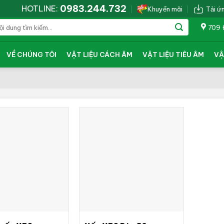
0983.244.732
HOTLINE:
Khuyến mãi
Tải ứ
709 
VỀ CHÚNG TÔI
VẬT LIỆU CÁCH ÂM
VẬT LIỆU TIÊU ÂM
VẬ