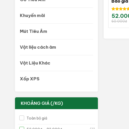
Báo giá
Được xếp
Khuyến mãi
52.00
Giá
Giá
hạng
5.00
gốc
hiện
60.000
₫
là:
tại
5 sao
60.000₫.
là:
52.000₫.
Mút Tiêu Âm
Vật liệu cách âm
Vật Liệu Khác
Xốp XPS
KHOẢNG GIÁ (/KG)
Toàn bộ giá