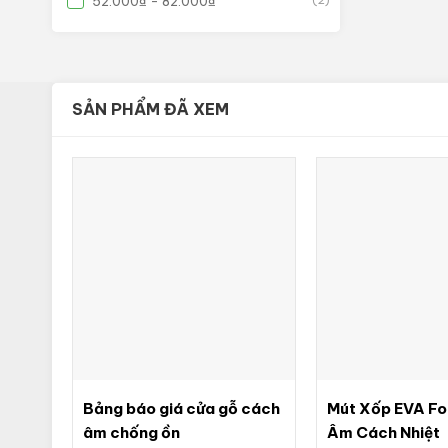
52.000
₫
-
82.000
₫
(2)
SẢN PHẨM ĐÃ XEM
Bảng báo giá cửa gỗ cách
Mút Xốp EVA F
âm chống ồn
Âm Cách Nhiệt