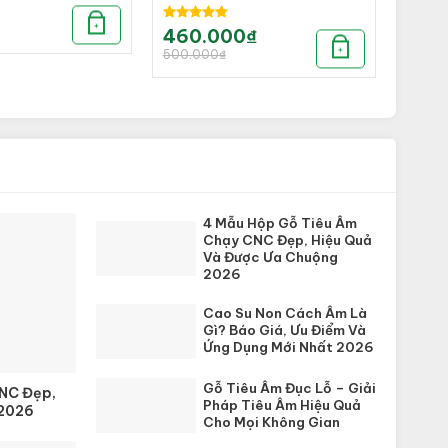
+
Được xếp
460.000
₫
Giá
Giá
hạng
5.00
gốc
hiện
+
500.000
₫
là:
tại
5 sao
500.000₫.
là:
460.000₫.
4 Mẫu Hộp Gỗ Tiêu Âm
Chạy CNC Đẹp, Hiệu Quả
Và Được Ưa Chuộng
2026
Cao Su Non Cách Âm Là
Gì? Báo Giá, Ưu Điểm Và
Ứng Dụng Mới Nhất 2026
Gỗ Tiêu Âm Đục Lỗ – Giải
CNC Đẹp,
Pháp Tiêu Âm Hiệu Quả
 2026
Cho Mọi Không Gian