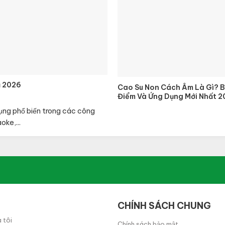
ả 2026
Cao Su Non Cách Âm Là Gì? B
Điểm Và Ứng Dụng Mới Nhất 2
dụng phổ biến trong các công
ke,...
CHÍNH SÁCH CHUNG
 tôi
Chính sách bảo mật