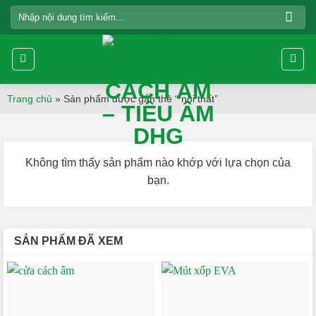
Skip
TÌM
to
KIẾM:
content
Trang chủ
»
Sản phẩm được gắn thẻ “ nội thất”
Không tìm thấy sản phẩm nào khớp với lựa chọn của
bạn.
SẢN PHẨM ĐÃ XEM