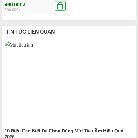
Được xếp
Giá
Giá
460.000
₫
hạng
5.00
5
gốc
hiện
+
500.000
₫
sao
là:
tại
500.000₫.
là:
460.000₫.
TIN TỨC LIÊN QUAN
10 Điều Cần Biết Để Chọn Đúng Mút Tiêu Âm Hiệu Quả
2026