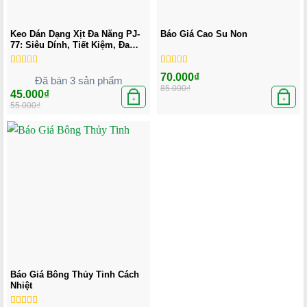
Keo Dán Dạng Xịt Đa Năng PJ-
Báo Giá Cao Su Non
77: Siêu Dính, Tiết Kiệm, Đa
Năng!
Được xếp
Được xếp
Giá
Giá
70.000
₫
Đã bán 3 sản phẩm
hạng
5.00
5
hạng
5.00
5
gốc
hiện
85.000
₫
sao
sao
là:
tại
Giá
Giá
45.000
₫
85.000₫.
là:
gốc
hiện
+
+
55.000
₫
70.000₫.
là:
tại
55.000₫.
là:
45.000₫.
Báo Giá Bông Thủy Tinh Cách
Nhiệt