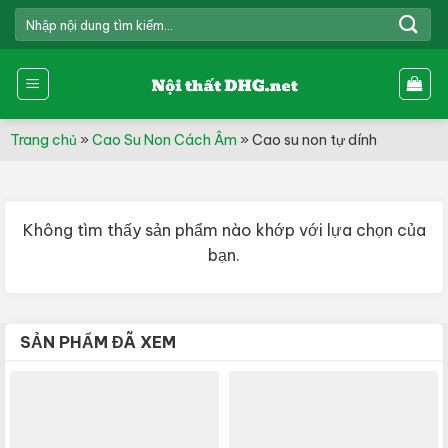
Skip
TÌM
to
KIẾM:
content
Trang chủ
»
Cao Su Non Cách Âm
»
Cao su non tự dính
Không tìm thấy sản phẩm nào khớp với lựa chọn của
bạn.
SẢN PHẨM ĐÃ XEM