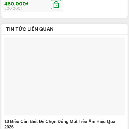
Được xếp
Giá
Giá
460.000
₫
hạng
5.00
gốc
hiện
+
500.000
₫
là:
tại
5 sao
500.000₫.
là:
460.000₫.
TIN TỨC LIÊN QUAN
10 Điều Cần Biết Để Chọn Đúng Mút Tiêu Âm Hiệu Quả
2026