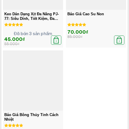
Keo Dán Dạng Xịt Đa Năng PJ-
Báo Giá Cao Su Non
77: Siêu Dính, Tiết Kiệm, Đa
Năng!
Được xếp
Được xếp
Giá
Giá
70.000
₫
Đã bán 3 sản phẩm
hạng
5.00
hạng
5.00
gốc
hiện
85.000
₫
5 sao
là:
tại
5 sao
Giá
Giá
45.000
₫
85.000₫.
là:
gốc
hiện
+
+
55.000
₫
70.000₫.
là:
tại
55.000₫.
là:
45.000₫.
Báo Giá Bông Thủy Tinh Cách
Nhiệt