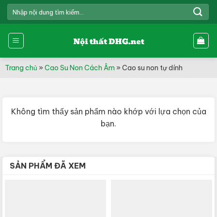
Skip
TÌM
to
KIẾM:
content
Trang chủ
»
Cao Su Non Cách Âm
»
Cao su non tự dính
Không tìm thấy sản phẩm nào khớp với lựa chọn của
bạn.
SẢN PHẨM ĐÃ XEM