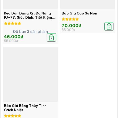
Keo Dán Dạng Xịt Đa Năng
Báo Giá Cao Su Non
PJ-77: Siêu Dính, Tiết Kiệm,
Đa Năng!
Được xếp
Giá
Giá
70.000
₫
hạng
5.00
gốc
hiện
+
Được xếp
85.000
₫
Đã bán 3 sản phẩm
là:
tại
5 sao
hạng
5.00
85.000₫.
là:
5 sao
Giá
Giá
45.000
₫
70.000₫.
gốc
hiện
+
55.000
₫
là:
tại
55.000₫.
là:
45.000₫.
Báo Giá Bông Thủy Tinh
Cách Nhiệt