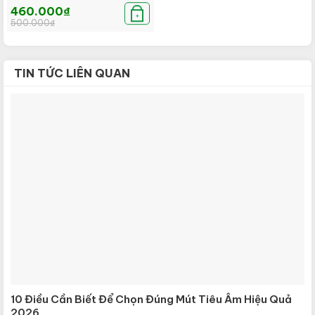
Được xếp
Giá
Giá
460.000
₫
hạng
5.00
gốc
hiện
+
500.000
₫
là:
tại
5 sao
500.000₫.
là:
460.000₫.
TIN TỨC LIÊN QUAN
10 Điều Cần Biết Để Chọn Đúng Mút Tiêu Âm Hiệu Quả
2026